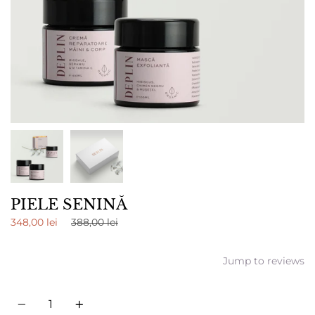
PIELE SENINĂ
Regular
348,00 lei
388,00 lei
price
Jump to reviews
Cantitate