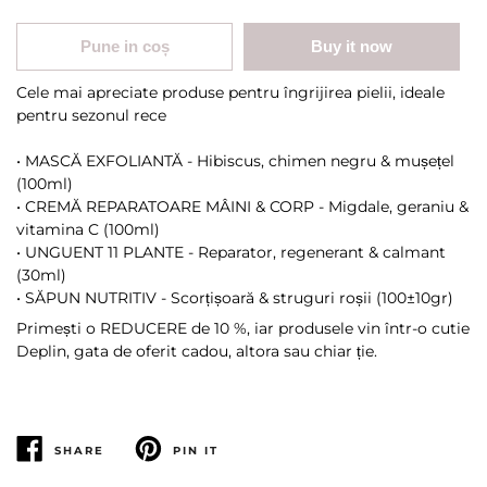
Pune in coș
Buy it now
Cele mai apreciate produse pentru îngrijirea pielii, ideale
pentru sezonul rece
• MASCĂ EXFOLIANTĂ - Hibiscus, chimen negru & mușețel
(100ml)
• CREMĂ REPARATOARE MÂINI & CORP - Migdale, geraniu &
vitamina C (100ml)
• UNGUENT 11 PLANTE - Reparator, regenerant & calmant
(30ml)
• SĂPUN NUTRITIV - Scorțișoară & struguri roșii (100±10gr)
Primești o REDUCERE de 10 %, iar produsele vin într-o cutie
Deplin, gata de oferit cadou, altora sau chiar ție.
SHARE
PIN IT
SHARE
PIN
PE
PE
FACEBOOK
PINTEREST