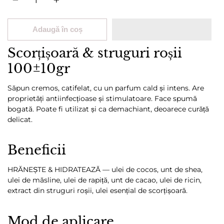
Adaugă în coș
Scorțișoară & struguri roșii
100±10gr
Săpun cremos, catifelat, cu un parfum cald și intens. Are
proprietăți antiinfecțioase și stimulatoare. Face spumă
bogată. Poate fi utilizat și ca demachiant, deoarece curăță
delicat.
Beneficii
HRĂNEȘTE & HIDRATEAZĂ — ulei de cocos, unt de shea,
ulei de măsline, ulei de rapiță, unt de cacao, ulei de ricin,
extract din struguri roșii, ulei esențial de scorțișoară.
Mod de aplicare