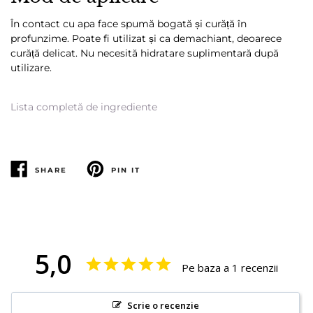
În contact cu apa face spumă bogată și curăță în
profunzime. Poate fi utilizat și ca demachiant, deoarece
curăță delicat. Nu necesită hidratare suplimentară după
utilizare.
Lista completă de ingrediente
SHARE
PIN IT
SHARE
PIN
PE
PE
FACEBOOK
PINTEREST
5,0
Pe baza a 1 recenzii
Scrie o recenzie