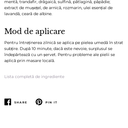
mentă, trandafir, drăgaică, sulfină, pătlagină, păpădie;
extract de mușețel, de arnică, rozmarin, ulei esențial de
lavandă, ceară de albine.
Mod de aplicare
Pentru întreținerea zilnică se aplica pe pielea umedă în strat
subțire. După 10 minute, dacă este nevoie, surplusul se
îndepărtează cu un șervet.
Pentru probleme ale pielii se
aplică prin masare locală.
Lista completă de ingrediente
SHARE
PIN IT
SHARE
PIN
PE
PE
FACEBOOK
PINTEREST