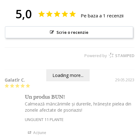
5,0
Pe baza a 1 recenzii
Scrie o recenzie
Powered by
STAMPED
Loading more...
Galatîr C.
29.05.2023
Un produs BUN!
Calmează măncărimile și durerile, hrănește pielea din 
UNGUENT 11 PLANTE
Acțiune