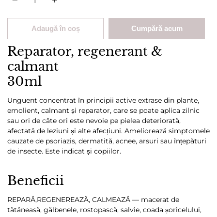
Adaugă în coș
Cumpără acum
Reparator, regenerant &
calmant
30ml
Unguent concentrat în principii active extrase din plante,
emolient, calmant și reparator, care se poate aplica zilnic
sau ori de câte ori este nevoie pe pielea deteriorată,
afectată de leziuni și alte afecțiuni. Ameliorează simptomele
cauzate de psoriazis, dermatită, acnee, arsuri sau înțepături
de insecte. Este indicat și copiilor.
Beneficii
REPARĂ,REGENEREAZĂ, CALMEAZĂ — macerat de
tătăneasă, gălbenele, rostopască, salvie, coada șoricelului,