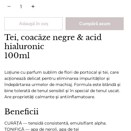
Cantitate
Adaugă în coș
Cumpără acum
Tei, coacăze negre & acid
hialuronic
100ml
Loțiune cu parfum sublim de flori de portocal și tei, care
acționează delicat pentru eliminarea impurităților și
îndepărtarea urmelor de machiaj. Formula este blândă și
bine tolerată de tenul sensibil și în special de tenul uscat.
Are proprietăți calmante și antiinflamatoare.
Beneficii
CURĂȚĂ — tensidă consistentă, emulsifiant alpha.
TONIFICĂ — apa de neroli, apa de tei