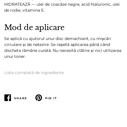
HIDRATEAZĂ — ulei de coacăze negre, acid hialuronic, ulei
de rodie, vitamina E.
Mod de aplicare
Se aplică cu ajutorul unui disc demachiant, cu mișcări
circulare și de netezire. Se repetă aplicarea până când
discheta rămâne curată. Nu necesită clătire și nici utilizarea
unui toner.
Lista completă de ingrediente
SHARE
PIN IT
SHARE
PIN
PE
PE
FACEBOOK
PINTEREST