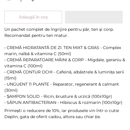
Adaugă în coș
Un pachet complet de îngrijire pentru păr, ten și corp.
Recomandat pentru ten matur.
•
CREMĂ HIDRATANTĂ DE ZI. TEN MIXT & GRAS - Complex
marin, nalbă & vitamina C (50ml)
•
CREMĂ REPARATOARE MÂINI & CORP - Migdale, geraniu &
vitamina C (100ml)
•
CREMĂ CONTUR OCHI - Cafeină, albăstrele & luminița serii
(15ml)
•
UNGUENT 11 PLANTE - Reparator, regenerant & calmant
(30ml)
•
ȘAMPON SOLID - Ricin, brusture & urzică (100±10gr)
• SĂPUN ANTIBACTERIAN - Hibiscus & rozmarin (100±10gr)
Primești o reducere de 10%, iar produsele vin într-o cutie
Deplin, gata de oferit cadou, altora sau chiar ție.