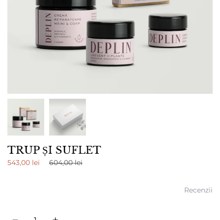
TRUP ȘI SUFLET
Translation
543,00 lei
604,00 lei
missing:
ro.products.product.regular_price
Recenzii
Cantitate