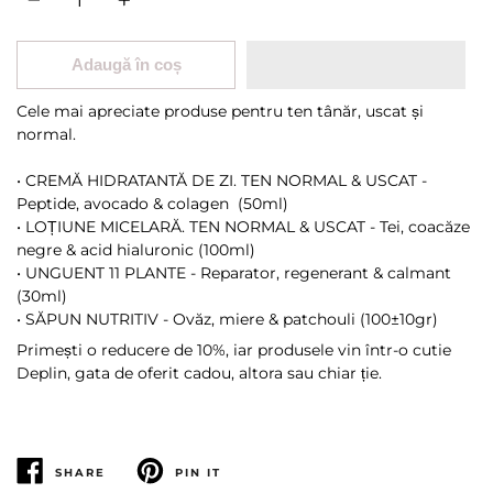
Adaugă în coș
Cele mai apreciate produse pentru ten tânăr, uscat și
normal.
•
CREMĂ HIDRATANTĂ DE ZI. TEN NORMAL & USCAT -
Peptide, avocado & colagen (50ml)
•
LOȚIUNE MICELARĂ. TEN NORMAL & USCAT - Tei, coacăze
negre & acid hialuronic (100ml)
• UNGUENT 11 PLANTE - Reparator, regenerant & calmant
(30ml)
• SĂPUN NUTRITIV - Ovăz, miere & patchouli (100±10gr)
Primești o reducere de 10%, iar produsele vin într-o cutie
Deplin, gata de oferit cadou, altora sau chiar ție.
SHARE
PIN IT
SHARE
PIN
PE
PE